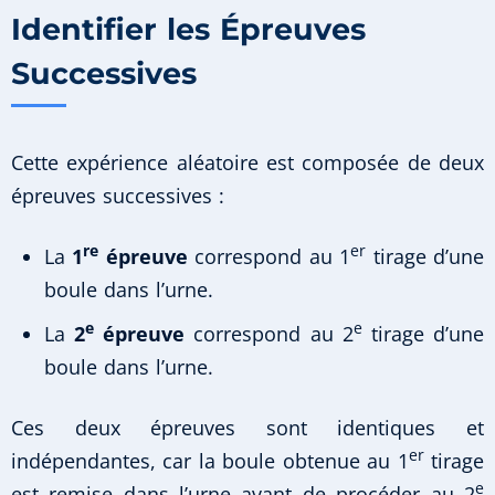
Identifier les Épreuves
Successives
Cette expérience aléatoire est composée de deux
épreuves successives :
re
er
La
1
épreuve
correspond au 1
tirage d’une
boule dans l’urne.
e
e
La
2
épreuve
correspond au 2
tirage d’une
boule dans l’urne.
Ces deux épreuves sont identiques et
er
indépendantes, car la boule obtenue au 1
tirage
e
est remise dans l’urne avant de procéder au 2