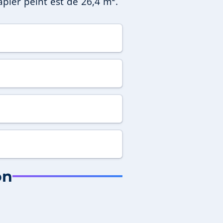
apier peint est de 26,4 m².
on