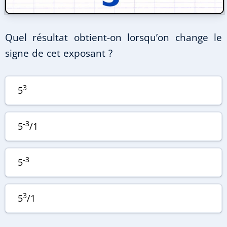
Quel résultat obtient-on lorsqu’on change le
signe de cet exposant ?
3
5
-3
5
/1
-3
5
3
5
/1