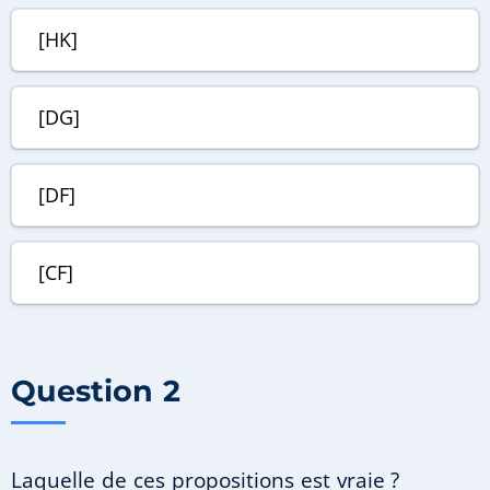
[HK]
[DG]
[DF]
[CF]
Question 2
Laquelle de ces propositions est vraie ?