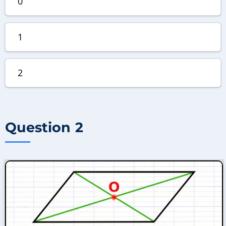
0
1
2
Question 2