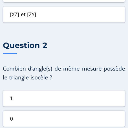
[XZ]
et
[ZY]
Question 2
Combien d’angle(s) de même mesure possède
le triangle isocèle ?
1
0