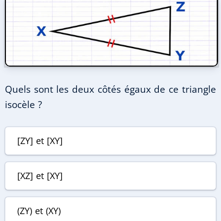
Quels sont les deux côtés égaux de ce triangle
isocèle ?
[ZY]
et
[XY]
[XZ]
et
[XY]
(ZY)
et
(XY)